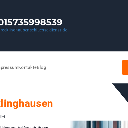
recklinghausenschluesseldienst.de
mpressum
Kontakte
Blog
klinghausen
le!