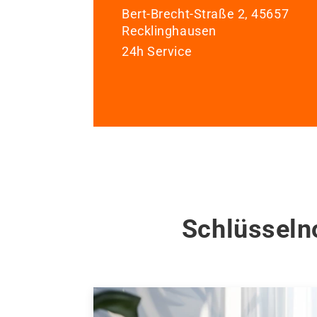
Bert-Brecht-Straße 2, 45657
Recklinghausen
24h Service
Schlüsseln