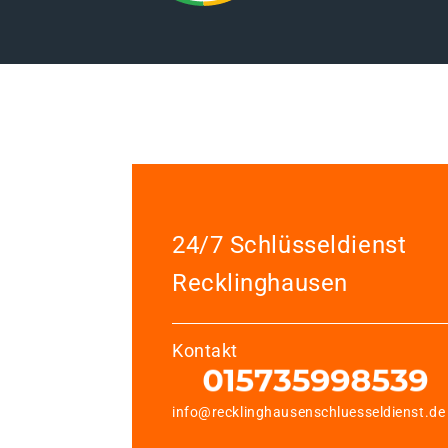
24/7 Schlüsseldienst
Recklinghausen
Kontakt
info@recklinghausenschluesseldienst.de