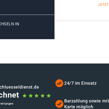
JETZT
SELN IN R
24/7 im Einsatz
chluesseldienst.de
chnet
Barzahlung sowie mi
wertungen
Karte möglich