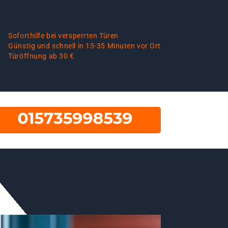
Soforthilfe bei versperrten Türen
Günstig und schnell in 15-35 Minuten vor Ort
Türöffnung ab 30 €